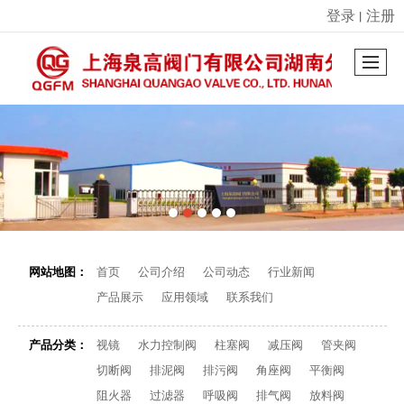
登录
注册
丨
很遗憾，因您的浏览器版本过低导致无法获得最佳浏览体验，推荐下载安装谷歌浏览器！
网站地图：
首页
公司介绍
公司动态
行业新闻
产品展示
应用领域
联系我们
产品分类：
视镜
水力控制阀
柱塞阀
减压阀
管夹阀
切断阀
排泥阀
排污阀
角座阀
平衡阀
阻火器
过滤器
呼吸阀
排气阀
放料阀