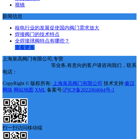
视镜
新闻信息
核电行业的发展促使国内阀门需求放大
焊接阀门的技术特点
全焊接球阀特点有哪些？
查看更多
上海泉高阀门有限公司,专营
消防器材
球阀
闸阀
蝶阀
截止阀
止回阀
调节阀
电磁阀
等业务,有意向的客户请咨询我们，联系
电话：
15084761851
CopyRight © 版权所有:
上海泉高阀门有限公司
技术支持:
秦汉
网络
网站地图
XML
备案号:
沪ICP备2022004664号-1
扫一扫访问移动端