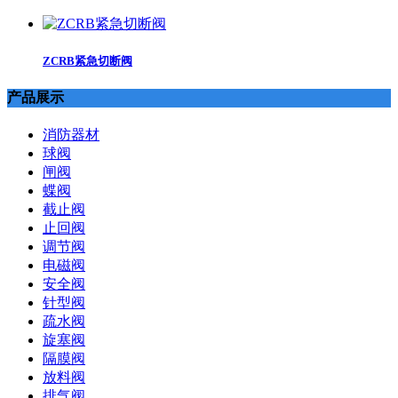
ZCRB紧急切断阀
产品展示
消防器材
球阀
闸阀
蝶阀
截止阀
止回阀
调节阀
电磁阀
安全阀
针型阀
疏水阀
旋塞阀
隔膜阀
放料阀
排气阀