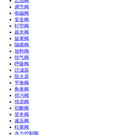
止回阀
调节阀
电磁阀
安全阀
针型阀
疏水阀
旋塞阀
隔膜阀
放料阀
排气阀
呼吸阀
过滤器
阻火器
平衡阀
角座阀
排污阀
排泥阀
切断阀
管夹阀
减压阀
柱塞阀
水力控制阀