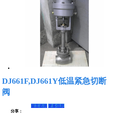
DJ661F,DJ661Y低温紧急切断
阀
留言咨询
更多信息
分享：