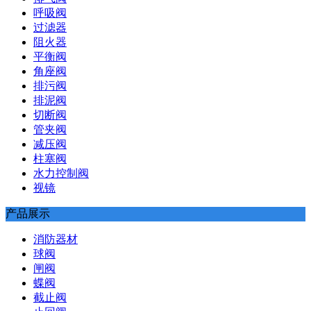
呼吸阀
过滤器
阻火器
平衡阀
角座阀
排污阀
排泥阀
切断阀
管夹阀
减压阀
柱塞阀
水力控制阀
视镜
产品展示
消防器材
球阀
闸阀
蝶阀
截止阀