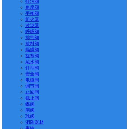
排污阀
角座阀
平衡阀
阻火器
过滤器
呼吸阀
排气阀
放料阀
隔膜阀
旋塞阀
疏水阀
针型阀
安全阀
电磁阀
调节阀
止回阀
截止阀
蝶阀
闸阀
球阀
消防器材
视镜