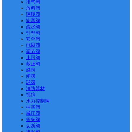
排气阀
放料阀
隔膜阀
旋塞阀
疏水阀
针型阀
安全阀
电磁阀
调节阀
止回阀
截止阀
蝶阀
闸阀
球阀
消防器材
视镜
水力控制阀
柱塞阀
减压阀
管夹阀
切断阀
排泥阀