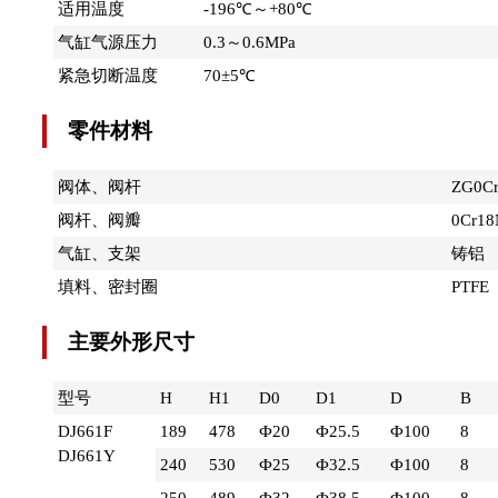
适用温度
-196℃～+80℃
气缸气源压力
0.3～0.6MPa
紧急切断温度
70±5℃
零件材料
阀体、阀杆
ZG0Cr
阀杆、阀瓣
0Cr18
气缸、支架
铸铝
填料、密封圈
PTFE
主要外形尺寸
型号
H
H1
D0
D1
D
B
DJ661F
189
478
Ф20
Ф25.5
Ф100
8
DJ661Y
240
530
Ф25
Ф32.5
Ф100
8
250
489
Ф32
Ф38.5
Ф100
8