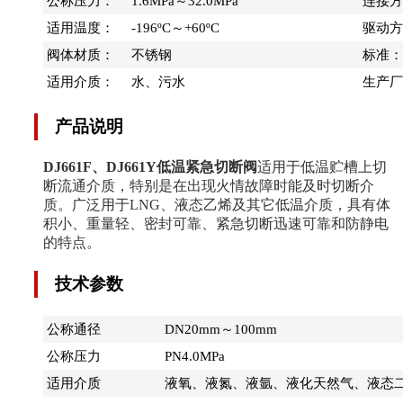
公称压力：
1.6MPa～32.0MPa
连接方
适用温度：
-196ºC～+60ºC
驱动方
阀体材质：
不锈钢
标准：
适用介质：
水、污水
生产厂
产品说明
DJ661F、DJ661Y低温紧急切断阀
适用于低温贮槽上切
断流通介质，特别是在出现火情故障时能及时切断介
质。广泛用于LNG、液态乙烯及其它低温介质，具有体
积小、重量轻、密封可靠、紧急切断迅速可靠和防静电
的特点。
技术参数
公称通径
DN20mm～100mm
公称压力
PN4.0MPa
适用介质
液氧、液氮、液氩、液化天然气、液态