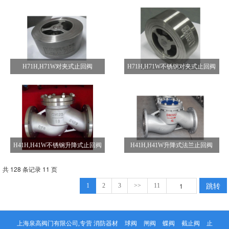
H71H,H71W对夹式止回阀
H71H,H71W不锈钢对夹式止回阀
H41H,H41W不锈钢升降式止回阀
H41H,H41W升降式法兰止回阀
共 128 条记录 11 页
跳转
1
2
3
>>
11
上海泉高阀门有限公司,专营
消防器材
球阀
闸阀
蝶阀
截止阀
止