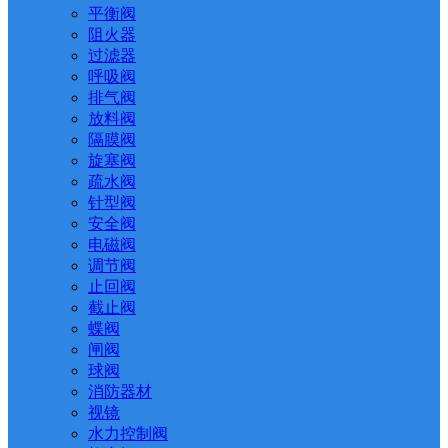
平衡阀
阻火器
过滤器
呼吸阀
排气阀
放料阀
隔膜阀
旋塞阀
疏水阀
针型阀
安全阀
电磁阀
调节阀
止回阀
截止阀
蝶阀
闸阀
球阀
消防器材
视镜
水力控制阀