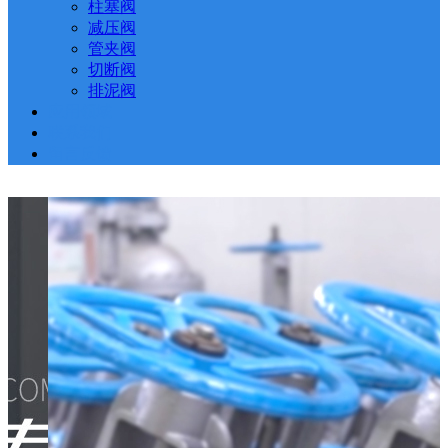
柱塞阀
减压阀
管夹阀
切断阀
排泥阀
应用领域
联系我们
留言反馈