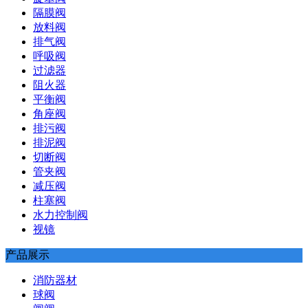
隔膜阀
放料阀
排气阀
呼吸阀
过滤器
阻火器
平衡阀
角座阀
排污阀
排泥阀
切断阀
管夹阀
减压阀
柱塞阀
水力控制阀
视镜
产品展示
消防器材
球阀