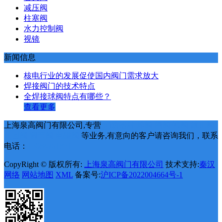
减压阀
柱塞阀
水力控制阀
视镜
新闻信息
核电行业的发展促使国内阀门需求放大
焊接阀门的技术特点
全焊接球阀特点有哪些？
查看更多
上海泉高阀门有限公司,专营
消防器材
球阀
闸阀
蝶阀
截止阀
止回阀
调节阀
电磁阀
等业务,有意向的客户请咨询我们，联系
电话：
15084761851
CopyRight © 版权所有:
上海泉高阀门有限公司
技术支持:
秦汉
网络
网站地图
XML
备案号:
沪ICP备2022004664号-1