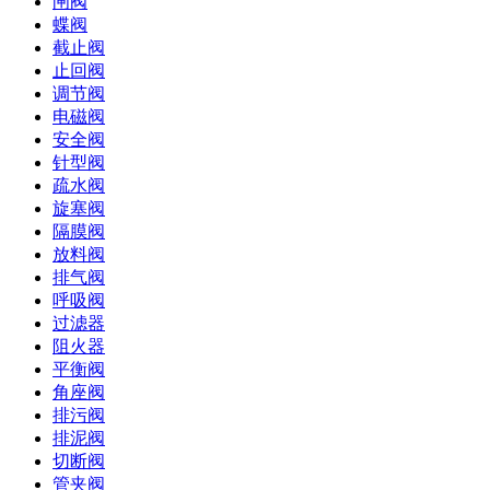
闸阀
蝶阀
截止阀
止回阀
调节阀
电磁阀
安全阀
针型阀
疏水阀
旋塞阀
隔膜阀
放料阀
排气阀
呼吸阀
过滤器
阻火器
平衡阀
角座阀
排污阀
排泥阀
切断阀
管夹阀