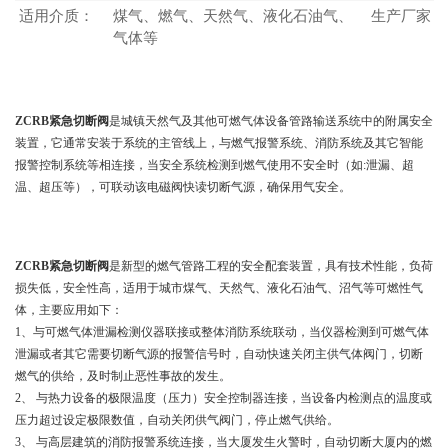
适用介质：
煤气、燃气、天然气、液化石油气、
生产厂家：
气体等
产品说明
ZCRB紧急切断阀
是城镇天然气及其他可燃气体设备管路输送系统中的附属安全
装置，它通常安装于系统的主管线上，与燃气报警系统、消防系统及其它智能
报警控制系统等相连接，当安全系统检测到燃气使用不安全时（如:泄漏、超
温、超压等），可联动该电磁阀快读切断气源，确保用气安全。
产品应用
ZCRB紧急切断阀
是新型的燃气管路工程的安全配套装置，具有技术性能，负荷
损失低，安全性高，适用于城市煤气、天然气、液化石油气、沼气等可燃性气
体，主要应用如下：
1、与可燃气体泄漏检测仪器联接或整体消防系统联动，当仪器检测到可燃气体
泄漏或者其它需要切断气源的报警信号时，自动快速关闭主供气体阀门，切断
燃气的供给，及时制止恶性事故的发生。
2、 与热力设备的极限温度（压力）安全控制器连接，当设备内检测点的温度或
压力超过设定极限数值，自动关闭供气阀门，停止燃气供给。
3、 与高层建筑的消防报警系统连接，当大厦发生火警时，自动切断大厦内的燃