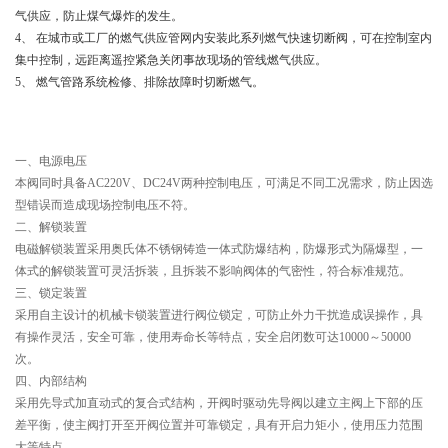
气供应，防止煤气爆炸的发生。
4、 在城市或工厂的燃气供应管网内安装此系列燃气快速切断阀，可在控制室内
集中控制，远距离遥控紧急关闭事故现场的管线燃气供应。
5、 燃气管路系统检修、排除故障时切断燃气。
技术特性
一、电源电压
本阀同时具备AC220V、DC24V两种控制电压，可满足不同工况需求，防止因选
型错误而造成现场控制电压不符。
二、解锁装置
电磁解锁装置采用奥氏体不锈钢铸造一体式防爆结构，防爆形式为隔爆型，一
体式的解锁装置可灵活拆装，且拆装不影响阀体的气密性，符合标准规范。
三、锁定装置
采用自主设计的机械卡锁装置进行阀位锁定，可防止外力干扰造成误操作，具
有操作灵活，安全可靠，使用寿命长等特点，安全启闭数可达10000～50000
次。
四、内部结构
采用先导式加直动式的复合式结构，开阀时驱动先导阀以建立主阀上下部的压
差平衡，使主阀打开至开阀位置并可靠锁定，具有开启力矩小，使用压力范围
大等特点。