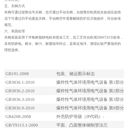
五、关阀方式
本阀可通过报警信号关阀，也可通过手动关阀，当报警控制系统失效或应急情
况下可通过仍手动紧急关阀，手动阀空件需要解除防护后才能操作，符合标准
规范。
六、表面处理
本阀表面采用了环氧树脂静电粉末喷涂工艺，其工艺符合欧洲2000/53/CE标准，
具有防静电。耐水、耐污、耐腐蚀等特点，是靠近海洋、潮湿比较严重场所的
理想选择。
执行标准
GB191-2008
包装、储运图示标志
GB3836.1-2010
爆炸性气体环境用电气设备 第1部分 
GB3836.2-2010
爆炸性气体环境用电气设备 第2部分 隔
GB3836.3-2010
爆炸性气体环境用电气设备 第3部分 增
GB3836.9-2010
爆炸性气体环境用电气设备 第9部分 胶
GB4208-2008
外壳防护等级（IP代码）-
GB/T9113.1-2000
平面、凸面整体钢制管法兰