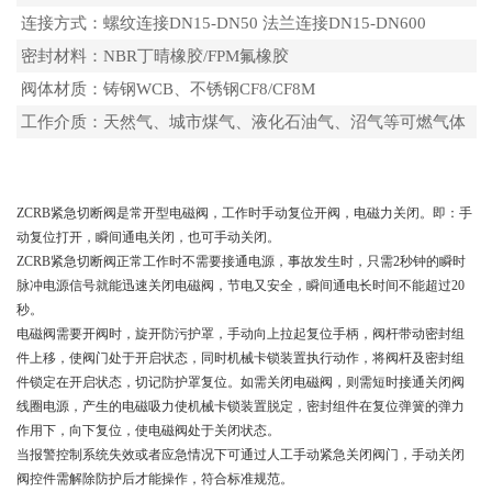
连接方式：螺纹连接DN15-DN50 法兰连接DN15-DN600
密封材料：NBR丁晴橡胶/FPM氟橡胶
阀体材质：铸钢WCB、不锈钢CF8/CF8M
工作介质：天然气、城市煤气、液化石油气、沼气等可燃气体
工作原理
ZCRB紧急切断阀是常开型电磁阀，工作时手动复位开阀，电磁力关闭。即：手
动复位打开，瞬间通电关闭，也可手动关闭。
ZCRB紧急切断阀正常工作时不需要接通电源，事故发生时，只需2秒钟的瞬时
脉冲电源信号就能迅速关闭电磁阀，节电又安全，瞬间通电长时间不能超过20
秒。
电磁阀需要开阀时，旋开防污护罩，手动向上拉起复位手柄，阀杆带动密封组
件上移，使阀门处于开启状态，同时机械卡锁装置执行动作，将阀杆及密封组
件锁定在开启状态，切记防护罩复位。如需关闭电磁阀，则需短时接通关闭阀
线圈电源，产生的电磁吸力使机械卡锁装置脱定，密封组件在复位弹簧的弹力
作用下，向下复位，使电磁阀处于关闭状态。
当报警控制系统失效或者应急情况下可通过人工手动紧急关闭阀门，手动关闭
阀控件需解除防护后才能操作，符合标准规范。