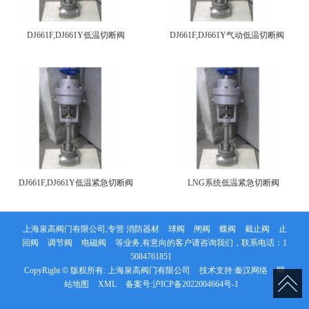
DJ661F,DJ661Y低温切断阀
DJ661F,DJ661Y气动低温切断阀
DJ661F,DJ661Y低温紧急切断阀
LNG系统低温紧急切断阀
上海泉高阀门有限公司,专营
消防器材
球阀
闸阀
蝶阀
截止阀
止
回阀
调节阀
电磁阀
等业务,有意向的客户请咨询我们，联系电话：
1
5084761851
CopyRight © 版权所有:
上海泉高阀门有限公司
技术支持:
秦汉网络
网
站地图
XML
备案号:
沪ICP备2022004664号-1