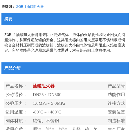
关键词：
ZGB-1油罐阻火器
摘要
ZGB-1油罐阻火器是用来阻止易燃气体、液体的火焰蔓延和防止回火而引
起爆炸，从而保证储罐的安全。这类阻火器内的阻火层常用不锈钢带或铜
镍合金材料压制而成的波纹状，波纹的大小由气体性质和阻止火焰速度决
定。它的功能是允许易燃易爆气体通过，对火焰有阻止窒息作用。
产品介绍
产品名称：
油罐阻火器
产品型号：
公称通径：
DN25～DN500
功能作用：
公称压力：
1.6MPa～5.0MPa
连接方式：
适用温度：
-80ºC～+480ºC
安装位置：
阀体材质：
碳钢、不锈钢
制造标准：
适用介质：
原油、汽油、煤油、芳烃、硫、氢
生产厂家：