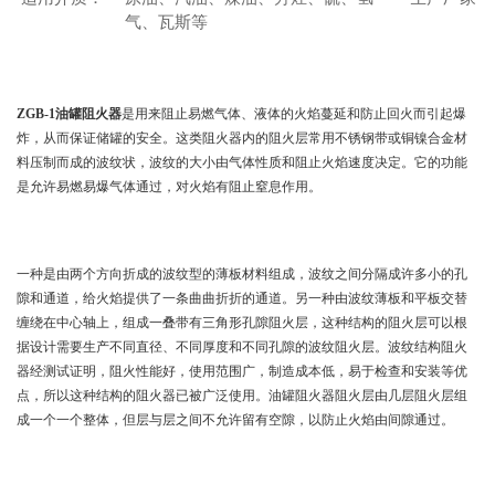
气、瓦斯等
产品说明
ZGB-1油罐阻火器
是用来阻止易燃气体、液体的火焰蔓延和防止回火而引起爆
炸，从而保证储罐的安全。这类阻火器内的阻火层常用不锈钢带或铜镍合金材
料压制而成的波纹状，波纹的大小由气体性质和阻止火焰速度决定。它的功能
是允许易燃易爆气体通过，对火焰有阻止窒息作用。
波纹形式
一种是由两个方向折成的波纹型的薄板材料组成，波纹之间分隔成许多小的孔
隙和通道，给火焰提供了一条曲曲折折的通道。另一种由波纹薄板和平板交替
缠绕在中心轴上，组成一叠带有三角形孔隙阻火层，这种结构的阻火层可以根
据设计需要生产不同直径、不同厚度和不同孔隙的波纹阻火层。波纹结构阻火
器经测试证明，阻火性能好，使用范围广，制造成本低，易于检查和安装等优
点，所以这种结构的阻火器已被广泛使用。油罐阻火器阻火层由几层阻火层组
成一个一个整体，但层与层之间不允许留有空隙，以防止火焰由间隙通过。
实验方法