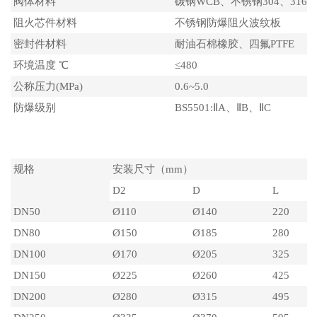
阀体材料
碳钢WCB、不锈钢304、316
阻火芯件材料
不锈钢防爆阻火波纹板
密封件材料
耐油石棉橡胶、四氟PTFE
环境温度 ℃
≤480
公称压力(MPa)
0.6~5.0
防爆级别
BS5501:ⅡA、ⅡB、ⅡC
主要外形尺寸
规格
安装尺寸（mm）
D2
D
L
DN50
Ø110
Ø140
220
DN80
Ø150
Ø185
280
DN100
Ø170
Ø205
325
DN150
Ø225
Ø260
425
DN200
Ø280
Ø315
495