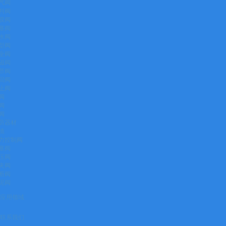
气阀
料阀
膜阀
塞阀
水阀
型阀
全阀
磁阀
节阀
回阀
止阀
阀
阀
阀
防器材
镜
力控制阀
塞阀
压阀
夹阀
断阀
泥阀
应用领域
联系我们