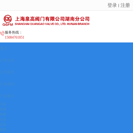
登录
注册
丨
很遗憾，因您的浏览器版本过低导致无法获得最佳浏览体验，推荐下载安装谷歌浏览器！
服务热线：
15084761851
首页
公司介绍
公司动态
行业新闻
产品展示
污阀
座阀
衡阀
火器
滤器
吸阀