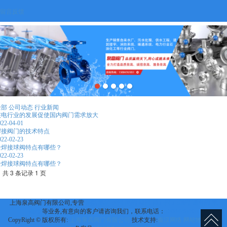
留言反馈
全部
公司动态
行业新闻
核电行业的发展促使国内阀门需求放大
022-04-01
焊接阀门的技术特点
022-02-23
全焊接球阀特点有哪些？
022-02-23
全焊接球阀特点有哪些？
共 3 条记录 1 页
上海泉高阀门有限公司,专营
消防器材
球阀
闸阀
蝶阀
截止阀
止回阀
调节阀
电
磁阀
等业务,有意向的客户请咨询我们，联系电话：
15084761851
CopyRight © 版权所有:
上海泉高阀门有限公司
技术支持:
秦汉网络
网站地图
XM