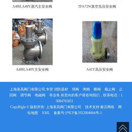
A49H,A49Y蒸汽主安全阀
TFA72W真空负压安全阀
A49H,A49Y主安全阀
A41Y高压安全阀
上海泉高阀门有限公司,专营
消防器材
球阀
闸阀
蝶阀
截止阀
止
回阀
调节阀
电磁阀
等业务,有意向的客户请咨询我们，联系电话：
1
5084761851
CopyRight © 版权所有:
上海泉高阀门有限公司
技术支持:
秦汉网络
网
站地图
XML
备案号:
沪ICP备2022004664号-1