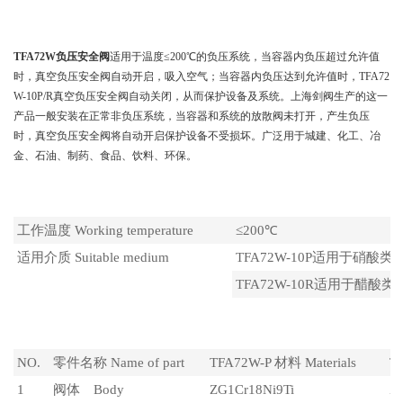
产品说明
TFA72W负压安全阀
适用于温度≤200℃的负压系统，当容器内负压超过允许值
时，真空负压安全阀自动开启，吸入空气；当容器内负压达到允许值时，TFA72
W-10P/R真空负压安全阀自动关闭，从而保护设备及系统。上海剑阀生产的这一
产品一般安装在正常非负压系统，当容器和系统的放散阀未打开，产生负压
时，真空负压安全阀将自动开启保护设备不受损坏。广泛用于城建、化工、冶
金、石油、制药、食品、饮料、环保。
性能规范
工作温度 Working temperature
≤200℃
适用介质 Suitable medium
TFA72W-10P适用于硝酸类介质 Ni
TFA72W-10R适用于醋酸类介质 Ac
零件材料
NO.
零件名称 Name of part
TFA72W-P 材料 Materials
T
1
阀体 Body
ZG1Cr18Ni9Ti
Z