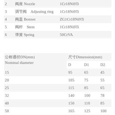
2
阀座 Nozzle
1Cr18Ni9Ti
Z
3
调节阀 Adjusting ring
1Cr18Ni9Ti
1
4
阀盖 Bonnet
ZG1Cr18Ni9Ti
1C
5
阀杆 Stem
1Cr18Ni9Ti
1
6
弹簧 Spring
50CrVA
5
主要外形尺寸
公称通径DN(mm)
尺寸Dimension(mm)
Nominal diameter
D
D1
D2
15
95
65
45
20
105
75
55
25
115
85
65
32
140
100
78
40
150
110
85
50
165
125
100