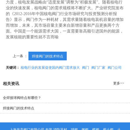
力度，核电发展战略由“适度发展”调整为“积极发展”。随着核电行
业的快速发展，核电阀门的需求规模将不断扩大。产业研究院发布
的《2012-2016年中国核电阀门行业市场研究与投资预测分析报
告》显示，阀门作为一种耗材，其需求量随着核电装机容量的增加
而增加，未来，其市场容量主要来自新增容量和产品更换两个方
面。中国是一个能源需求大国，一直需要靠高额引进国外的能源，
发展核能的重要性就不言而喻
上一条 ：
焊接阀门的技术特点
关键词：
核电行业的发展促使国内阀门需求放大
阀门
阀门厂家
阀门公司
更多>>
相关资讯
全焊接球阀特点有哪些？
焊接阀门的技术特点
上海泉高阀门有限公司,专营
消防器材
球阀
闸阀
蝶阀
截止阀
止